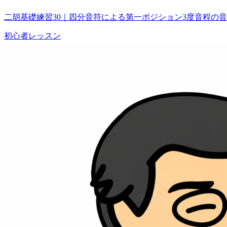
二胡基礎練習30｜四分音符による第一ポジション3度音程の
初心者レッスン