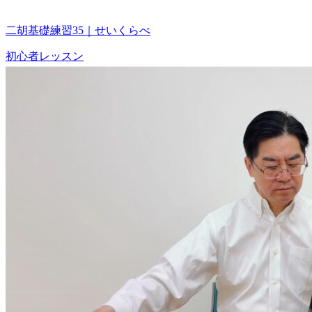
二胡基礎練習35｜せいくらべ
初心者レッスン