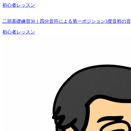
初心者レッスン
二胡基礎練習30｜四分音符による第一ポジション3度音程の
初心者レッスン