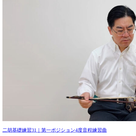
二胡基礎練習31｜第一ポジション4度音程練習曲