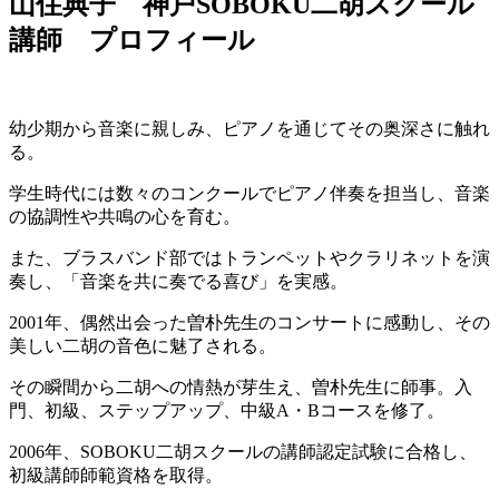
山住典子 神戸SOBOKU二胡スクール
講師 プロフィール
幼少期から音楽に親しみ、ピアノを通じてその奥深さに触れ
る。
学生時代には数々のコンクールでピアノ伴奏を担当し、音楽
の協調性や共鳴の心を育む。
また、ブラスバンド部ではトランペットやクラリネットを演
奏し、「音楽を共に奏でる喜び」を実感。
2001年、偶然出会った曽朴先生のコンサートに感動し、その
美しい二胡の音色に魅了される。
その瞬間から二胡への情熱が芽生え、曽朴先生に師事。入
門、初級、ステップアップ、中級A・Bコースを修了。
2006年、SOBOKU二胡スクールの講師認定試験に合格し、
初級講師師範資格を取得。