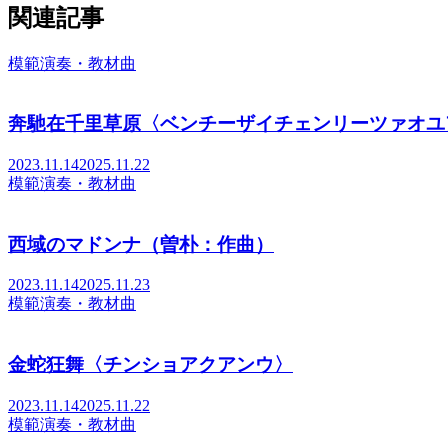
関連記事
ビ
ゲ
ー
模範演奏・教材曲
シ
ョ
ン
奔馳在千里草原〈ベンチーザイチェンリーツァオユ
2023.11.14
2025.11.22
模範演奏・教材曲
西域のマドンナ（曽朴：作曲）
2023.11.14
2025.11.23
模範演奏・教材曲
金蛇狂舞〈チンショアクアンウ〉
2023.11.14
2025.11.22
模範演奏・教材曲