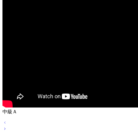
中級Ａ
投
稿
ナ