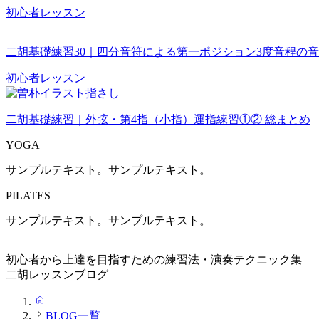
初心者レッスン
二胡基礎練習30｜四分音符による第一ポジション3度音程の
初心者レッスン
二胡基礎練習｜外弦・第4指（小指）運指練習①② 総まとめ
YOGA
サンプルテキスト。サンプルテキスト。
PILATES
サンプルテキスト。サンプルテキスト。
初心者から上達を目指すための練習法・演奏テクニック集
二胡レッスンブログ
HOME
BLOG一覧